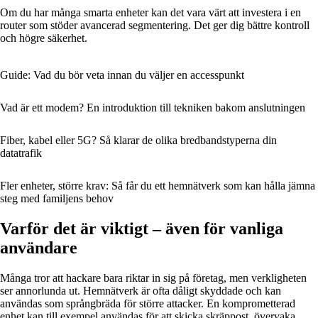
Om du har många smarta enheter kan det vara värt att investera i en
router som stöder avancerad segmentering. Det ger dig bättre kontroll
och högre säkerhet.
Guide: Vad du bör veta innan du väljer en accesspunkt
Vad är ett modem? En introduktion till tekniken bakom anslutningen
Fiber, kabel eller 5G? Så klarar de olika bredbandstyperna din
datatrafik
Fler enheter, större krav: Så får du ett hemnätverk som kan hålla jämna
steg med familjens behov
Varför det är viktigt – även för vanliga
användare
Många tror att hackare bara riktar in sig på företag, men verkligheten
ser annorlunda ut. Hemnätverk är ofta dåligt skyddade och kan
användas som språngbräda för större attacker. En komprometterad
enhet kan till exempel användas för att skicka skräppost, övervaka