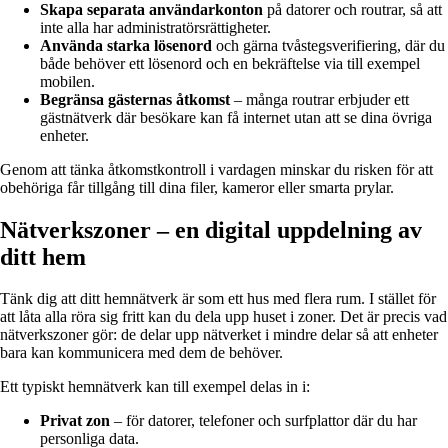
Skapa separata användarkonton
på datorer och routrar, så att
inte alla har administratörsrättigheter.
Använda starka lösenord
och gärna tvåstegsverifiering, där du
både behöver ett lösenord och en bekräftelse via till exempel
mobilen.
Begränsa gästernas åtkomst
– många routrar erbjuder ett
gästnätverk där besökare kan få internet utan att se dina övriga
enheter.
Genom att tänka åtkomstkontroll i vardagen minskar du risken för att
obehöriga får tillgång till dina filer, kameror eller smarta prylar.
Nätverkszoner – en digital uppdelning av
ditt hem
Tänk dig att ditt hemnätverk är som ett hus med flera rum. I stället för
att låta alla röra sig fritt kan du dela upp huset i zoner. Det är precis vad
nätverkszoner gör: de delar upp nätverket i mindre delar så att enheter
bara kan kommunicera med dem de behöver.
Ett typiskt hemnätverk kan till exempel delas in i:
Privat zon
– för datorer, telefoner och surfplattor där du har
personliga data.