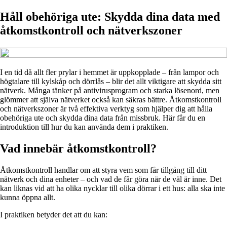
Håll obehöriga ute: Skydda dina data med
åtkomstkontroll och nätverkszoner
I en tid då allt fler prylar i hemmet är uppkopplade – från lampor och
högtalare till kylskåp och dörrlås – blir det allt viktigare att skydda sitt
nätverk. Många tänker på antivirusprogram och starka lösenord, men
glömmer att själva nätverket också kan säkras bättre. Åtkomstkontroll
och nätverkszoner är två effektiva verktyg som hjälper dig att hålla
obehöriga ute och skydda dina data från missbruk. Här får du en
introduktion till hur du kan använda dem i praktiken.
Vad innebär åtkomstkontroll?
Åtkomstkontroll handlar om att styra vem som får tillgång till ditt
nätverk och dina enheter – och vad de får göra när de väl är inne. Det
kan liknas vid att ha olika nycklar till olika dörrar i ett hus: alla ska inte
kunna öppna allt.
I praktiken betyder det att du kan: