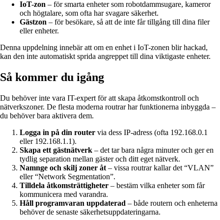
IoT-zon
– för smarta enheter som robotdammsugare, kameror
och högtalare, som ofta har svagare säkerhet.
Gästzon
– för besökare, så att de inte får tillgång till dina filer
eller enheter.
Denna uppdelning innebär att om en enhet i IoT-zonen blir hackad,
kan den inte automatiskt sprida angreppet till dina viktigaste enheter.
Så kommer du igång
Du behöver inte vara IT-expert för att skapa åtkomstkontroll och
nätverkszoner. De flesta moderna routrar har funktionerna inbyggda –
du behöver bara aktivera dem.
Logga in på din router
via dess IP-adress (ofta 192.168.0.1
eller 192.168.1.1).
Skapa ett gästnätverk
– det tar bara några minuter och ger en
tydlig separation mellan gäster och ditt eget nätverk.
Namnge och skilj zoner åt
– vissa routrar kallar det “VLAN”
eller “Network Segmentation”.
Tilldela åtkomsträttigheter
– bestäm vilka enheter som får
kommunicera med varandra.
Håll programvaran uppdaterad
– både routern och enheterna
behöver de senaste säkerhetsuppdateringarna.