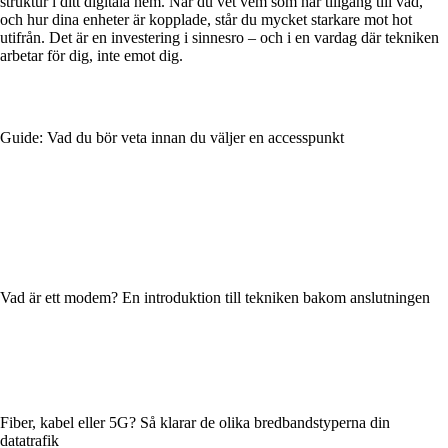
struktur i ditt digitala hem. När du vet vem som har tillgång till vad,
och hur dina enheter är kopplade, står du mycket starkare mot hot
utifrån. Det är en investering i sinnesro – och i en vardag där tekniken
arbetar för dig, inte emot dig.
Guide: Vad du bör veta innan du väljer en accesspunkt
Vad är ett modem? En introduktion till tekniken bakom anslutningen
Fiber, kabel eller 5G? Så klarar de olika bredbandstyperna din
datatrafik